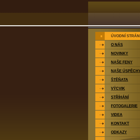
ÚVODNÍ STRÁ
O NÁS
NOVINKY
NAŠE FENY
NAŠE ÚSPĚCH
ŠTĚŇATA
VÝCVIK
STŘÍHÁNÍ
FOTOGALERIE
VIDEA
KONTAKT
ODKAZY