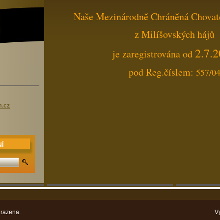
Naše Mezinárodně Chráněná Chovat
z Milíšovských hájů
2.7.
je zaregistrována od
pod Reg.číslem:
557/0
m.cz
Í
razena.
V