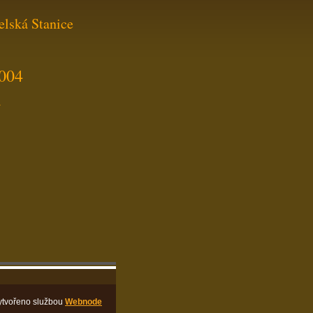
elská Stanice
2004
4
ytvořeno službou
Webnode