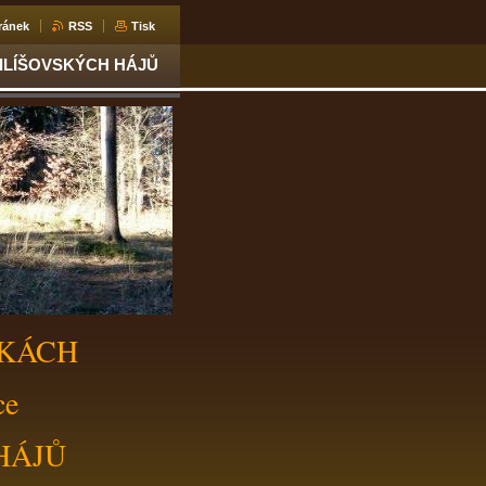
ránek
RSS
Tisk
MILÍŠOVSKÝCH HÁJŮ
NKÁCH
ce
HÁJŮ