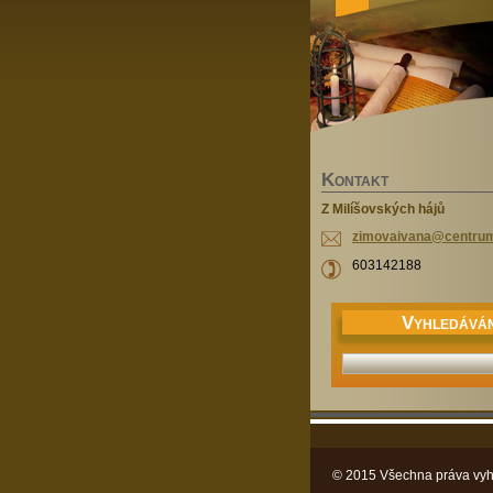
K
ONTAKT
Z Milíšovských hájů
zimovaiv
ana@cent
ru
603142188
V
YHLEDÁVÁN
© 2015 Všechna práva vyh