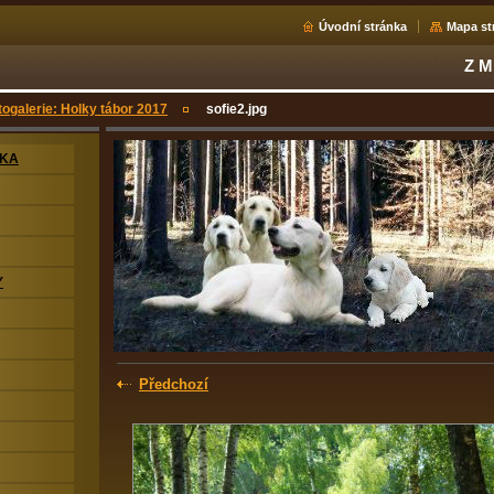
Úvodní stránka
Mapa st
Z 
togalerie: Holky tábor 2017
sofie2.jpg
NKA
Y
Předchozí