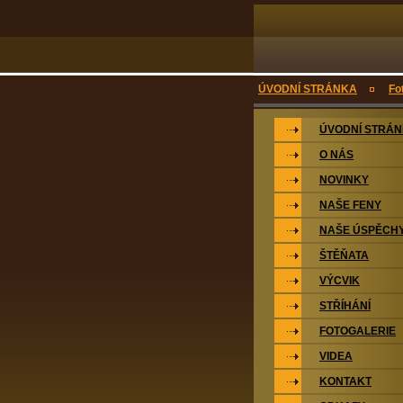
ÚVODNÍ STRÁNKA
Fo
ÚVODNÍ STRÁ
O NÁS
NOVINKY
NAŠE FENY
NAŠE ÚSPĚCH
ŠTĚŇATA
VÝCVIK
STŘÍHÁNÍ
FOTOGALERIE
VIDEA
KONTAKT