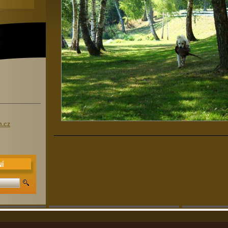
m.cz
Í