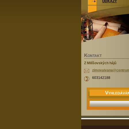
ODKAZY
K
ONTAKT
Z Milíšovských hájů
zimovaiv
ana@cent
ru
603142188
V
YHLEDÁVÁN