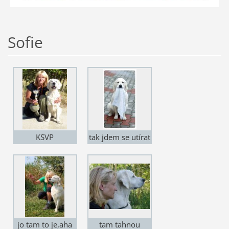
Sofie
KSVP
tak jdem se utírat
jo tam to je,aha
tam tahnou