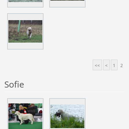
<<
<
1
2
Sofie