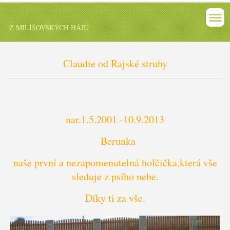
Z MILÍŠOVSKÝCH HÁJŮ
Claudie od Rajské struhy
nar.1.5.2001 -10.9.2013
Berunka
naše první a nezapomenutelná holčička,která vše
sleduje z psího nebe.
Díky ti za vše.