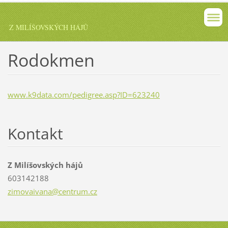
Z MILÍŠOVSKÝCH HÁJŮ
Rodokmen
www.k9data.com/pedigree.asp?ID=623240
Kontakt
Z Milíšovských hájů
603142188
zimovaiv
ana@cent
rum.cz